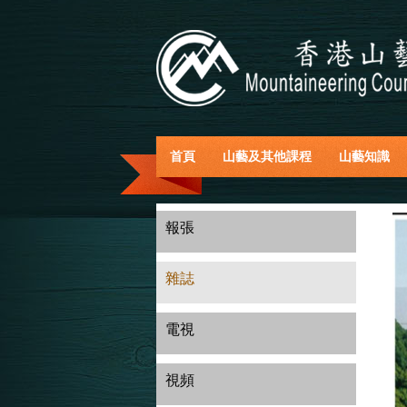
首頁
山藝及其他課程
山藝知識
報張
雜誌
電視
視頻