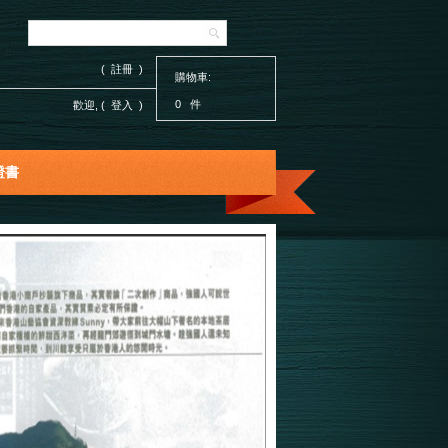
( 註冊 )
購物車:
0 件
歡迎, (
登入
)
證書