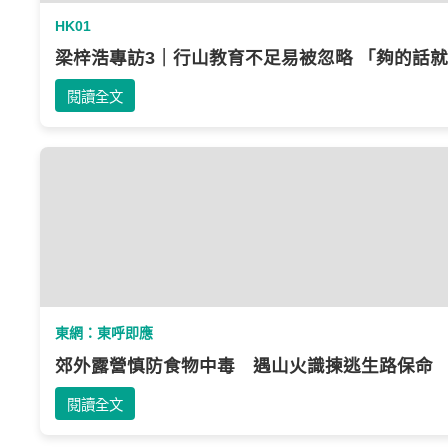
HK01
梁梓浩專訪3｜行山教育不足易被忽略‎ 「夠的話
閱讀全文
東網：東呼即應
郊外露營慎防食物中毒 遇山火識揀逃生路保命
閱讀全文