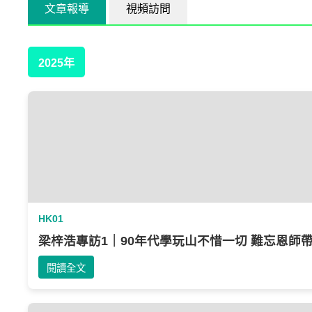
文章報導
視頻訪問
2025年
HK01
梁梓浩專訪1｜90年代學玩山不惜一切‎ 難忘恩師
閱讀全文