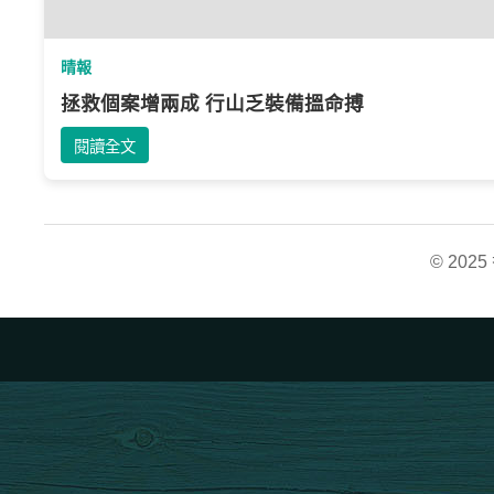
晴報
拯救個案增兩成 行山乏裝備搵命搏
閱讀全文
© 20