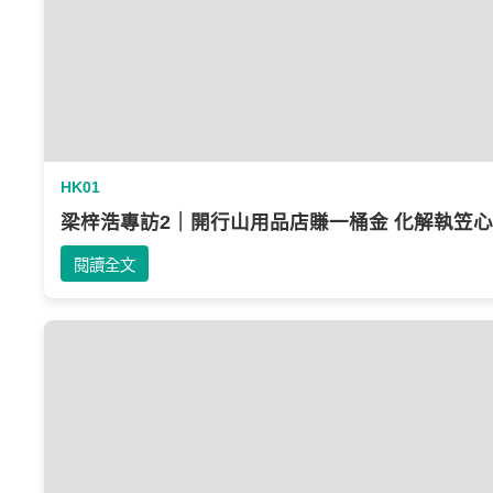
HK01
梁梓浩專訪2｜開行山用品店賺一桶金‎ 化解執笠
閱讀全文