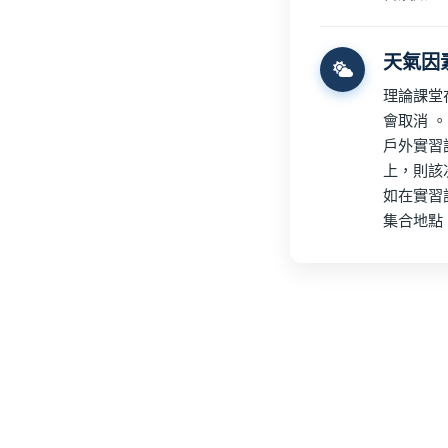
天氣因
理論課堂
會取消 。
戶外實習
上，則該
如在實習
集合地點