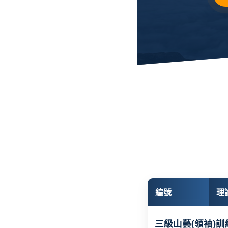
編號
理
三級山藝(領袖)訓