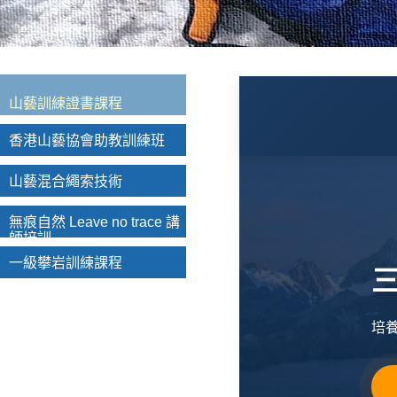
山藝訓練證書課程
香港山藝協會助教訓練班
山藝混合繩索技術
無痕自然 Leave no trace 講
師培訓
一級攀岩訓練課程
三
培